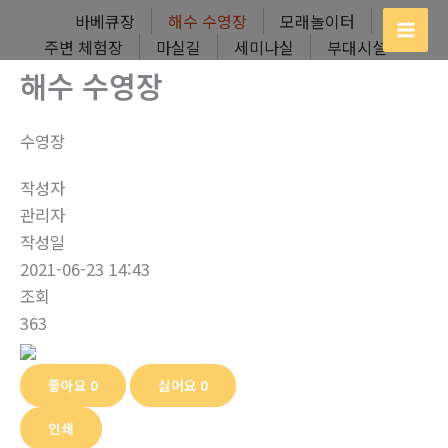
콘
바베큐장
해수 수영장
모래놀이터
텐
주변 체험장
마실길
세미나실
부대시설
츠
해수 수영장
로
건
수영장
너
뛰
작성자
기
관리자
작성일
2021-06-23 14:43
조회
363
좋아요
0
싫어요
0
인쇄