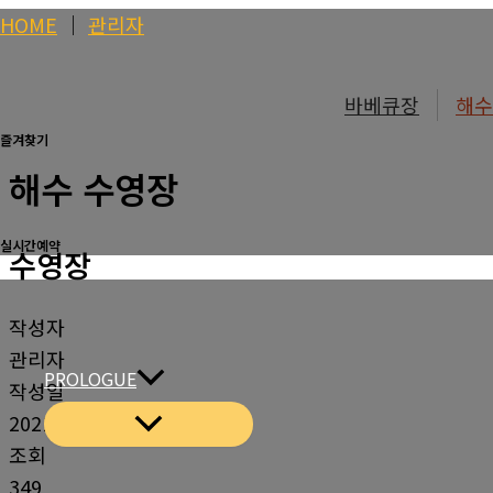
콘
HOME
│
관리자
텐
츠
바베큐장
해수
로
즐겨찾기
건
해수 수영장
너
뛰
기
실시간예약
수영장
작성자
관리자
PROLOGUE
작성일
2021-06-23 14:41
조회
349