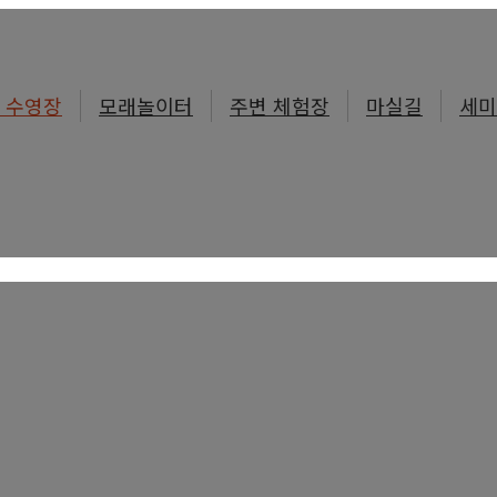
 수영장
모래놀이터
주변 체험장
마실길
세미