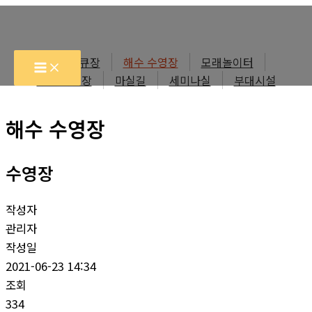
콘
텐
츠
바베큐장
해수 수영장
모래놀이터
로
주변 체험장
마실길
세미나실
부대시설
건
너
해수 수영장
뛰
기
수영장
작성자
관리자
작성일
2021-06-23 14:34
조회
334