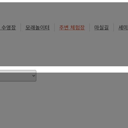
 수영장
모래놀이터
주변 체험장
마실길
세미