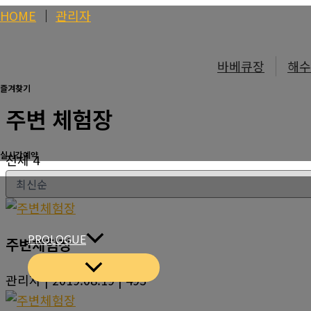
콘
HOME
│
관리자
텐
츠
바베큐장
해수
로
즐겨찾기
건
주변 체험장
너
뛰
기
실시간예약
전체 4
PROLOGUE
주변체험장
관리자
| 2019.08.19
| 493