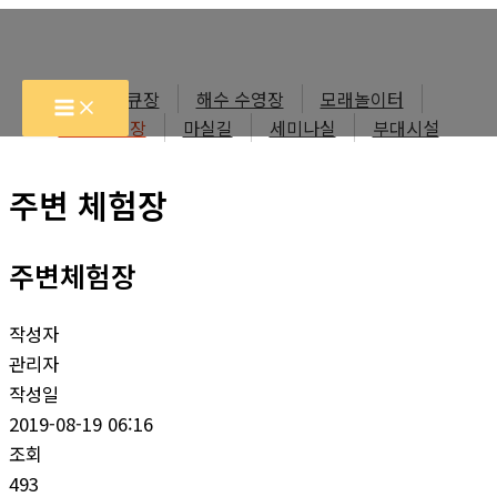
콘
텐
츠
바베큐장
해수 수영장
모래놀이터
로
주변 체험장
마실길
세미나실
부대시설
건
너
주변 체험장
뛰
기
주변체험장
작성자
관리자
작성일
2019-08-19 06:16
조회
493