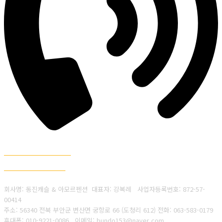
010-9221-0086
063-583-0179
회사명: 동진캐슬 & 아모르펜션 대표자: 강복례
사업자등록번호:
872-57-
00414
주소: 56340 전북 부안군 변산면 궁항로 66 (도청리 612)
전화: 063-583-0179
휴대폰: 010-9221-0086
이메일: bundo153@naver.com