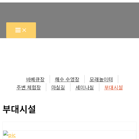
콘
텐
츠
로
건
너
뛰
기
바베큐장
해수 수영장
모래놀이터
주변 체험장
마실길
세미나실
부대시설
부대시설