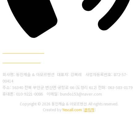
010-9221-0086
063-583-0179
회사명: 동진캐슬 & 아모르펜션 대표자: 강복례
사업자등록번호:
872-57-
00414
주소: 56340 전북 부안군 변산면 궁항로 66 (도청리 612)
전화: 063-583-0179
휴대폰: 010-9221-0086
이메일: bundo153@naver.com
Copyright © 2026 동진캐슬 & 아모르펜션. All rights reserved.
Created by
Yescall.com
[
관리자
]