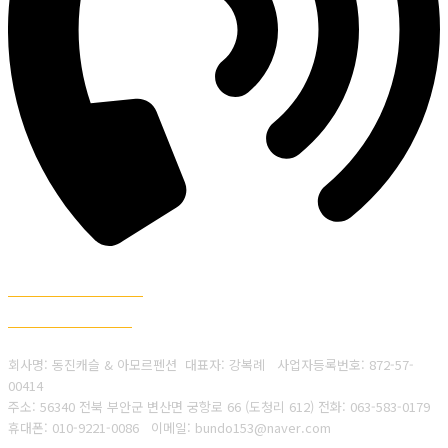
010-9221-0086
063-583-0179
회사명: 동진캐슬 & 아모르펜션 대표자: 강복례
사업자등록번호:
872-57-
00414
주소: 56340 전북 부안군 변산면 궁항로 66 (도청리 612)
전화: 063-583-0179
휴대폰: 010-9221-0086
이메일: bundo153@naver.com