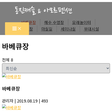
콘
텐
츠
바베큐장
해수 수영장
모래놀이터
로
주변 체험장
마실길
세미나실
부대시설
건
너
바베큐장
뛰
기
전체 8
바베큐장
관리자
| 2019.08.19
| 493