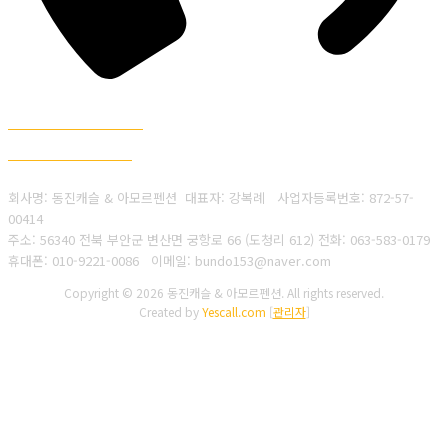
010-9221-0086
063-583-0179
회사명: 동진캐슬 & 아모르펜션 대표자: 강복례
사업자등록번호:
872-57-
00414
주소: 56340 전북 부안군 변산면 궁항로 66 (도청리 612)
전화: 063-583-0179
휴대폰: 010-9221-0086
이메일: bundo153@naver.com
Copyright © 2026 동진캐슬 & 아모르펜션. All rights reserved.
Created by
Yescall.com
[
관리자
]