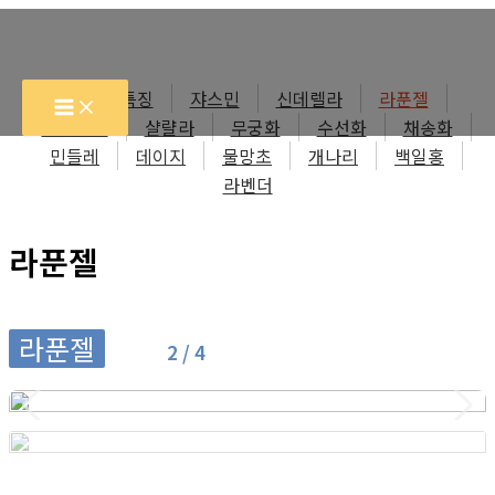
콘
텐
츠
각 객실특징
쟈스민
신데렐라
라푼젤
로
프린세스
샬랼라
무궁화
수선화
채송화
건
민들레
데이지
물망초
개나리
백일홍
너
라벤더
뛰
기
라푼젤
라푼젤
2 / 4