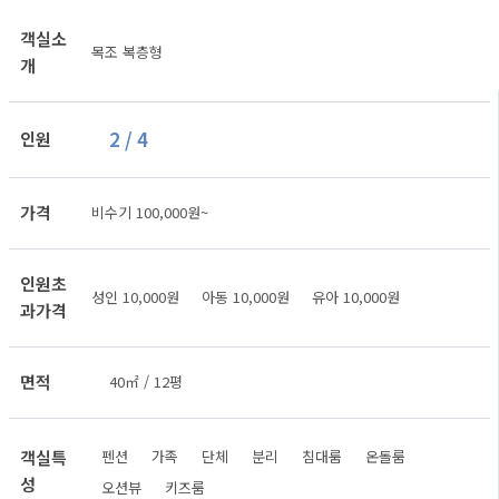
객실소
목조 복층형
개
2 / 4
인원
가격
비수기 100,000원~
인원초
성인 10,000원 아동 10,000원 유아 10,000원
과가격
면적
40㎡ / 12평
객실특
펜션
가족
단체
분리
침대룸
온돌룸
성
오션뷰
키즈룸