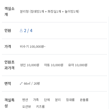
객실소
분리형 (침대방1개 + 화장실1개 + 놀이방1개)
개
2 / 4
인원
가격
비수기 100,000원~
인원초
성인 10,000원 아동 10,000원 유아 10,000원
과가격
면적
66㎡ / 20평
객실특
펜션
가족
단체
분리
침대룸
온돌룸
성
오션뷰
키즈룸