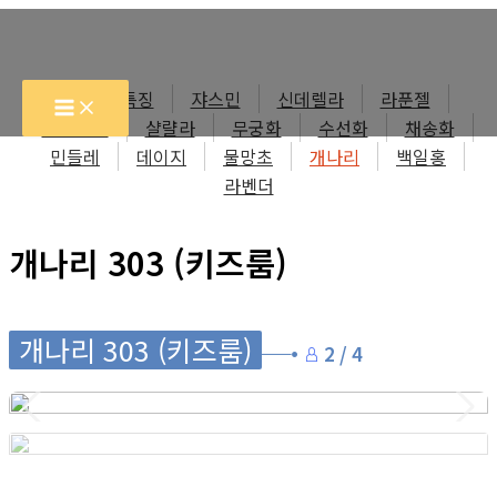
콘
텐
츠
각 객실특징
쟈스민
신데렐라
라푼젤
로
프린세스
샬랼라
무궁화
수선화
채송화
건
민들레
데이지
물망초
개나리
백일홍
너
라벤더
뛰
기
개나리 303 (키즈룸)
개나리 303 (키즈룸)
2 / 4