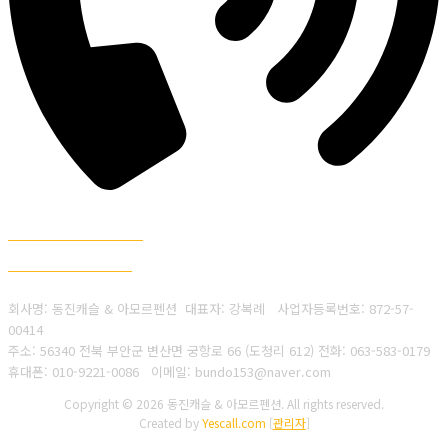
010-9221-0086
063-583-0179
회사명: 동진캐슬 & 아모르펜션 대표자: 강복례
사업자등록번호:
872-57-
00414
주소: 56340 전북 부안군 변산면 궁항로 66 (도청리 612)
전화: 063-583-0179
휴대폰: 010-9221-0086
이메일: bundo153@naver.com
Copyright © 2026 동진캐슬 & 아모르펜션. All rights reserved.
Created by
Yescall.com
[
관리자
]