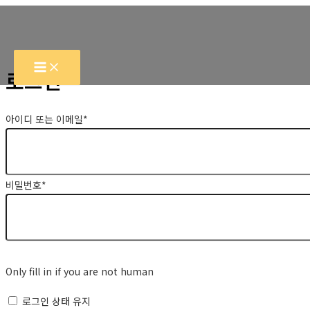
콘
텐
츠
로
로그인
건
너
아이디 또는 이메일
*
뛰
기
비밀번호
*
Only fill in if you are not human
로그인 상태 유지