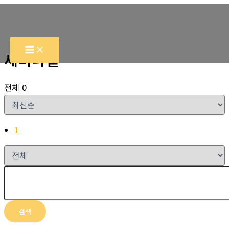
콘
텐
츠
로
세미나실
건
너
전체 0
뛰
기
1
검색